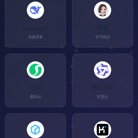
Deepseek
豆包
深度求索
字节跳动
元宝
通义千问
腾讯AI
阿里云