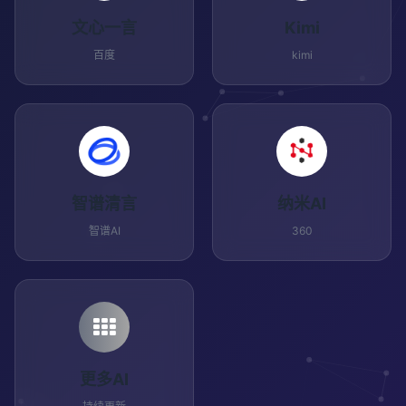
文心一言
Kimi
百度
kimi
智谱清言
纳米AI
智谱AI
360
更多AI